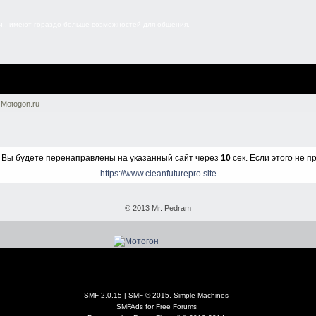
.. имеют гораздо больше возможностей для общения.
Motogon.ru
 Вы будете перенаправлены на указанный сайт через
10
сек. Если этого не 
https://www.cleanfuturepro.site
© 2013 Mr. Pedram
SMF 2.0.15
|
SMF © 2015
,
Simple Machines
SMFAds
for
Free Forums