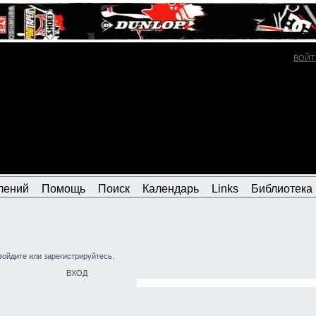
ВОЙТ
лений
Помощь
Поиск
Календарь
Links
Библиотека
войдите
или
зарегистрируйтесь
.