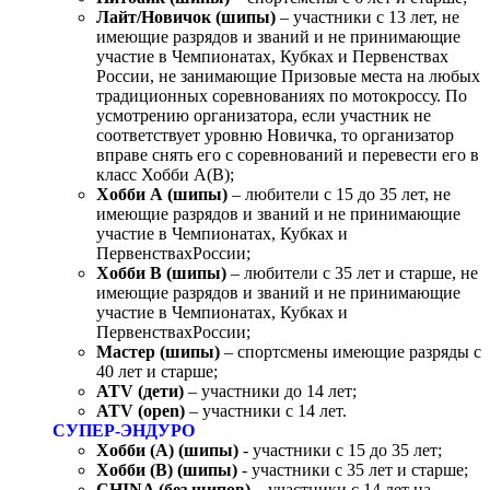
Лайт/Новичок (шипы)
– участники с 13 лет, не
имеющие разрядов и званий и не принимающие
участие в Чемпионатах, Кубках и Первенствах
России, не занимающие Призовые места на любых
традиционных соревнованиях по мотокроссу. По
усмотрению организатора, если участник не
соответствует уровню Новичка, то организатор
вправе снять его с соревнований и перевести его в
класс Хобби А(В);
Хобби А (шипы)
– любители с 15 до 35 лет, не
имеющие разрядов и званий и не принимающие
участие в Чемпионатах, Кубках и
ПервенствахРоссии;
Хобби В (шипы)
– любители с 35 лет и старше, не
имеющие разрядов и званий и не принимающие
участие в Чемпионатах, Кубках и
ПервенствахРоссии;
Мастер (шипы)
– спортсмены имеющие разряды с
40 лет и старше;
ATV (дети)
– участники до 14 лет;
ATV (open)
– участники с 14 лет.
СУПЕР-ЭНДУРО
Хобби (А) (шипы)
- участники с 15 до 35 лет;
Хобби (В) (шипы)
- участники с 35 лет и старше;
CHINA (без шипов)
– участники с 14 лет на